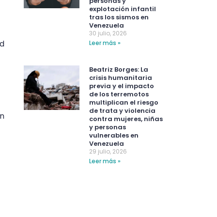
personas y
explotación infantil
tras los sismos en
Venezuela
30 julio, 2026
ad
Leer más »
Beatriz Borges: La
crisis humanitaria
previa y el impacto
de los terremotos
multiplican el riesgo
de trata y violencia
en
contra mujeres, niñas
y personas
vulnerables en
Venezuela
29 julio, 2026
Leer más »