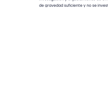
de gravedad suficiente y no se inve
Aun no han sido publicados los detal
temporal de los hechos y los delitos
las próximas semanas.