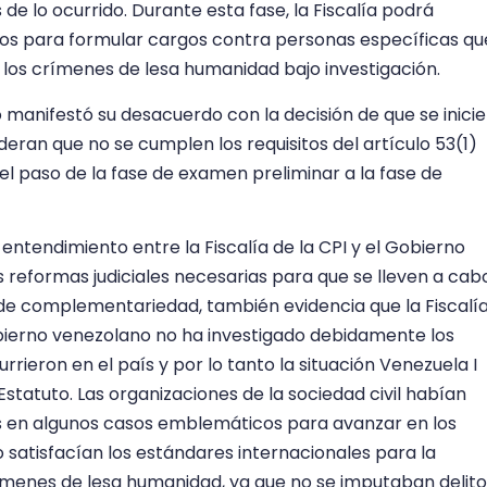
e lo ocurrido. Durante esta fase, la Fiscalía podrá
vos para formular cargos contra personas específicas qu
 los crímenes de lesa humanidad bajo investigación.
 manifestó su desacuerdo con la decisión de que se inicie
deran que no se cumplen los requisitos del artículo 53(1)
 el paso de la fase de examen preliminar a la fase de
ntendimiento entre la Fiscalía de la CPI y el Gobierno
s reformas judiciales necesarias para que se lleven a cab
pio de complementariedad, también evidencia que la Fiscalí
obierno venezolano no ha investigado debidamente los
ieron en el país y por lo tanto la situación Venezuela I
 Estatuto. Las organizaciones de la sociedad civil habían
s en algunos casos emblemáticos para avanzar en los
 satisfacían los estándares internacionales para la
rímenes de lesa humanidad, ya que no se imputaban delito