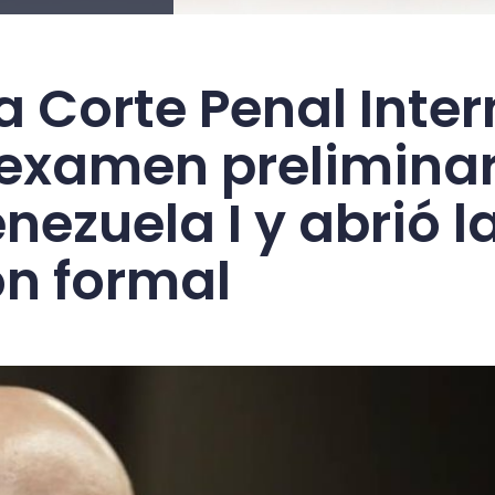
 la Corte Penal Inte
 examen preliminar
nezuela I y abrió l
ón formal