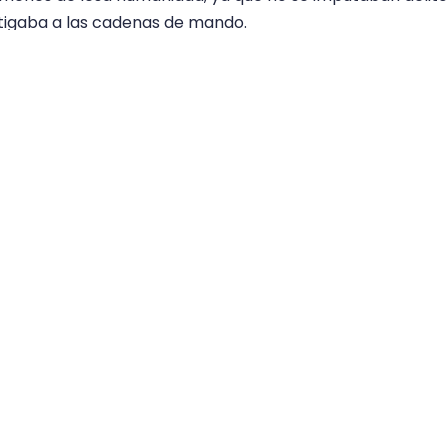
stigaba a las cadenas de mando.
les a la apertura de la investigación tales como el marco
 que serán investigados, para lo cual se deberá esperar a