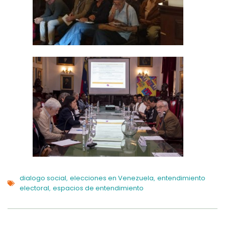
dialogo social
elecciones en Venezuela
entendimiento
,
,
electoral
espacios de entendimiento
,