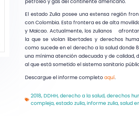
petróleo y gas del continente americano.
El estado Zulia posee una extensa región fron
con Colombia. Esta frontera es de alta movili
y Maicao. Actualmente, los zulianos afront
la que se violan libertades y derechos hum
como sucede en el derecho a la salud donde 8
una mínima atención adecuada y de calidad, d
al que está sometido el sistema sanitario públi
Descargue el informe completo
aquí
.
2018
,
DDHH
,
derecho a la salud
,
derechos h
compleja
,
estado zulia
,
informe zulia
,
salud en