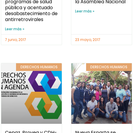
programas de salud
la Asamblea Nacional
pública y acentuado
Leer más »
desabastecimiento de
antirretrovirales
Leer más »
7 junio, 2017
23 mayo, 2017
DERECHOS HUMANOS
DERECHOS HUMANOS
Cepaz, Provea y CDH-
Nueva Esparta se