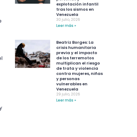
explotación infantil
tras los sismos en
Venezuela
30 julio, 2026
e
Leer más »
Beatriz Borges: La
crisis humanitaria
previa y el impacto
l
de los terremotos
multiplican el riesgo
de trata y violencia
contra mujeres, niñas
y personas
vulnerables en
Venezuela
29 julio, 2026
Leer más »
y