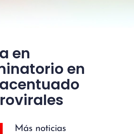
a en
minatorio en
y acentuado
rovirales
Más noticias