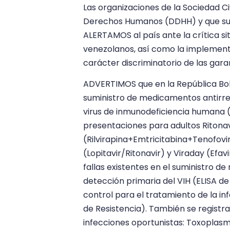
Las organizaciones de la Sociedad C
Derechos Humanos (DDHH) y que sus
ALERTAMOS al país ante la crítica si
venezolanos, así como la implement
carácter discriminatorio de las gara
ADVERTIMOS que en la República Boli
suministro de medicamentos antirret
virus de inmunodeficiencia humana (V
presentaciones para adultos Ritonav
(Rilvirapina+Emtricitabina+Tenofovir
(Lopitavir/Ritonavir) y Viraday (Ef
fallas existentes en el suministro d
detección primaria del VIH (ELISA d
control para el tratamiento de la in
de Resistencia). También se registr
infecciones oportunistas: Toxoplasmo