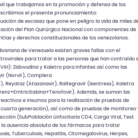
ivil que trabajamos en la promoción y defensa de los
cribimos el presente pronunciamiento:
tuación de escasez que pone en peligro la vida de miles d
ación del Plan Quirúrgico Nacional con componentes de
ntías y derechos constitucionales de los venezolanos.
variana de Venezuela existen graves fallas con el
rovirales para tratar a las personas que han contraído e
IH): Zidovudina y Kaletra para infantes así como las
ir (Norvir), Complera
), Reyataz (Atazanavir), Raltegravir (Isentress), Kaletra
avirenz+Emtricitabina+Tenofovir). Además, se suman las
e reactivos e insumos para la realización de pruebas de
e cuarta generación), así como de pruebas de monitoreo 
fección (SubPoblación Linfocitaria CD4, Carga Viral, Test
a la ausencia absoluta de los fármacos para tratar
sis, Tuberculosis, Hepatitis, Citomegalovirus, Herpes,