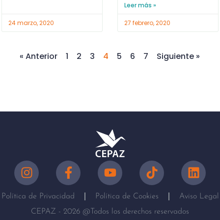
Leer más »
24 marzo, 2020
27 febrero, 2020
« Anterior
1
2
3
4
5
6
7
Siguiente »
Política de Privacidad
Política de Cookies
Aviso Legal
CEPAZ - 2026 @Todos los derechos reservados