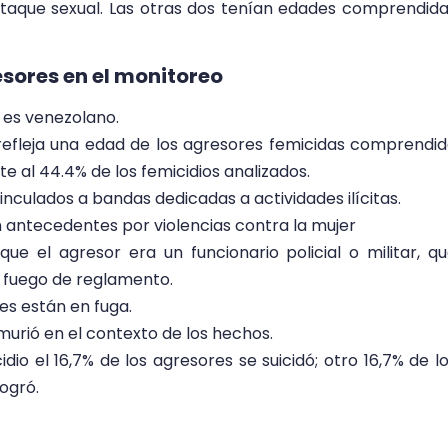
ataque sexual. Las otras dos tenían edades comprendid
esores en el monitoreo
r es venezolano.
 refleja una edad de los agresores femicidas comprendi
te al 44.4% de los femicidios analizados.
vinculados a bandas dedicadas a actividades ilícitas.
n antecedentes por violencias contra la mujer
ue el agresor era un funcionario policial o militar, q
e fuego de reglamento.
res están en fuga.
 murió en el contexto de los hechos.
io el 16,7% de los agresores se suicidó; otro 16,7% de l
logró.