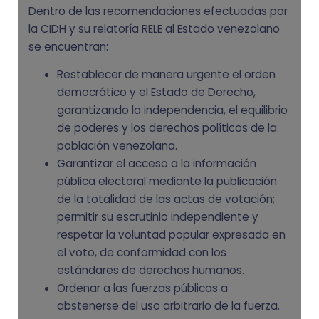
Dentro de las recomendaciones efectuadas por
la CIDH y su relatoría RELE al Estado venezolano
se encuentran:
Restablecer de manera urgente el orden
democrático y el Estado de Derecho,
garantizando la independencia, el equilibrio
de poderes y los derechos políticos de la
población venezolana.
Garantizar el acceso a la información
pública electoral mediante la publicación
de la totalidad de las actas de votación;
permitir su escrutinio independiente y
respetar la voluntad popular expresada en
el voto, de conformidad con los
estándares de derechos humanos.
Ordenar a las fuerzas públicas a
abstenerse del uso arbitrario de la fuerza.