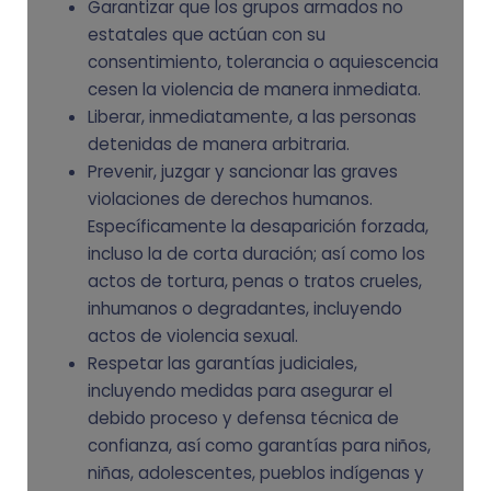
Garantizar que los grupos armados no
estatales que actúan con su
consentimiento, tolerancia o aquiescencia
cesen la violencia de manera inmediata.
Liberar, inmediatamente, a las personas
detenidas de manera arbitraria.
Prevenir, juzgar y sancionar las graves
violaciones de derechos humanos.
Específicamente la desaparición forzada,
incluso la de corta duración; así como los
actos de tortura, penas o tratos crueles,
inhumanos o degradantes, incluyendo
actos de violencia sexual.
Respetar las garantías judiciales,
incluyendo medidas para asegurar el
debido proceso y defensa técnica de
confianza, así como garantías para niños,
niñas, adolescentes, pueblos indígenas y