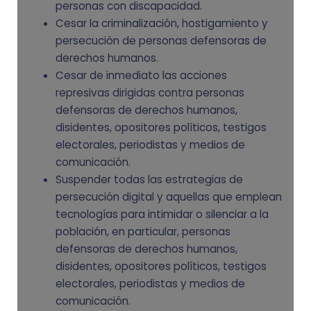
personas con discapacidad.
Cesar la criminalización, hostigamiento y
persecución de personas defensoras de
derechos humanos.
Cesar de inmediato las acciones
represivas dirigidas contra personas
defensoras de derechos humanos,
disidentes, opositores políticos, testigos
electorales, periodistas y medios de
comunicación.
Suspender todas las estrategias de
persecución digital y aquellas que emplean
tecnologías para intimidar o silenciar a la
población, en particular, personas
defensoras de derechos humanos,
disidentes, opositores políticos, testigos
electorales, periodistas y medios de
comunicación.