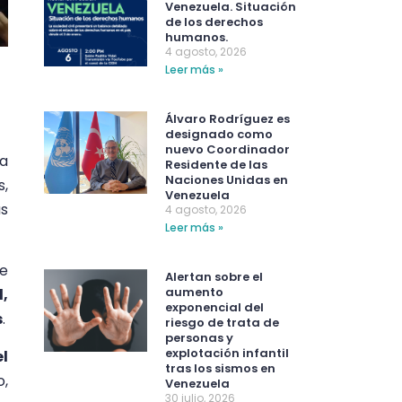
Venezuela. Situación
de los derechos
humanos.
4 agosto, 2026
Leer más »
Álvaro Rodríguez es
designado como
nuevo Coordinador
 a
Residente de las
Naciones Unidas en
s,
Venezuela
as
4 agosto, 2026
Leer más »
e
Alertan sobre el
aumento
,
exponencial del
s
.
riesgo de trata de
personas y
explotación infantil
l
tras los sismos en
o,
Venezuela
30 julio, 2026