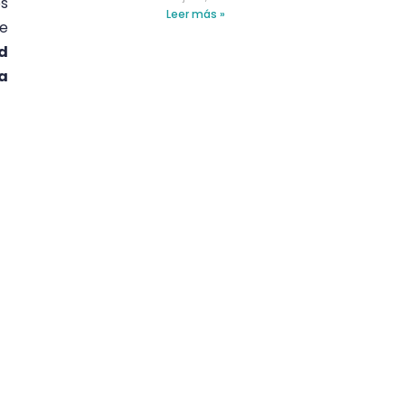
os
Leer más »
re
ad
a