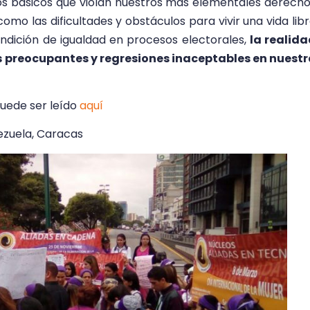
tos básicos que violan nuestros más elementales derech
 como las dificultades y obstáculos para vivir una vida lib
ondición de igualdad en procesos electorales,
la realid
 preocupantes y regresiones inaceptables en nuestr
uede ser leído
aquí
nezuela, Caracas