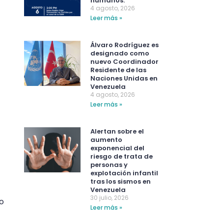
humanos.
4 agosto, 2026
Leer más »
Álvaro Rodríguez es
designado como
nuevo Coordinador
Residente de las
Naciones Unidas en
Venezuela
4 agosto, 2026
Leer más »
Alertan sobre el
aumento
exponencial del
riesgo de trata de
personas y
explotación infantil
tras los sismos en
Venezuela
30 julio, 2026
to
Leer más »