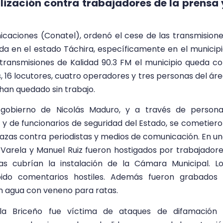
lización contra trabajadores de la prensa 
caciones (Conatel), ordenó el cese de las transmision
da en el estado Táchira, específicamente en el municip
transmisiones de Kalidad 90.3 FM el municipio queda c
16 locutores, cuatro operadores y tres personas del ár
han quedado sin trabajo.
l gobierno de Nicolás Maduro, y a través de person
o y de funcionarios de seguridad del Estado, se cometier
azas contra periodistas y medios de comunicación. En u
a Varela y Manuel Ruiz fueron hostigados por trabajador
as cubrían la instalación de la Cámara Municipal. L
ibido comentarios hostiles. Además fueron grabados
on agua con veneno para ratas.
ola Briceño fue víctima de ataques de difamación 