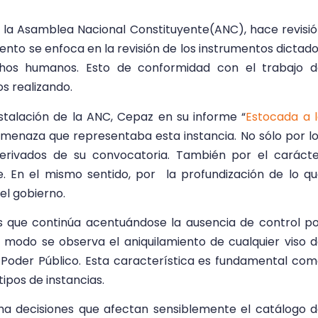
e la Asamblea Nacional Constituyente(ANC), hace revisi
uento se enfoca en la revisión de los instrumentos dictad
hos humanos. Esto de conformidad con el trabajo d
s realizando.
nstalación de la ANC, Cepaz en su informe “
Estocada a 
amenaza que representaba esta instancia. No sólo por l
 derivados de su convocatoria. También por el caráct
e. En el mismo sentido, por la profundización de lo q
el gobierno.
es que continúa acentuándose la ausencia de control p
 modo se observa el aniquilamiento de cualquier viso 
 Poder Público. Esta característica es fundamental co
ipos de instancias.
ha decisiones que afectan sensiblemente el catálogo 