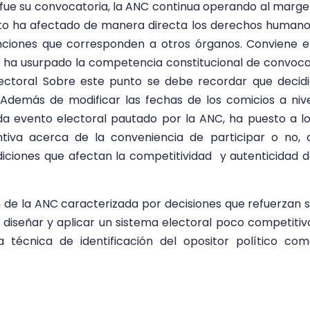
o fue su convocatoria, la ANC continua operando al marg
Esto ha afectado de manera directa los derechos human
funciones que corresponden a otros órganos. Conviene 
C ha usurpado la competencia constitucional de convoc
lectoral Sobre este punto se debe recordar que decid
. Además de modificar las fechas de los comicios a niv
ada evento electoral pautado por la ANC, ha puesto a l
ntiva acerca de la conveniencia de participar o no, 
iciones que afectan la competitividad y autenticidad 
 de la ANC caracterizada por decisiones que refuerzan 
e diseñar y aplicar un sistema electoral poco competitiv
 técnica de identificación del opositor político co