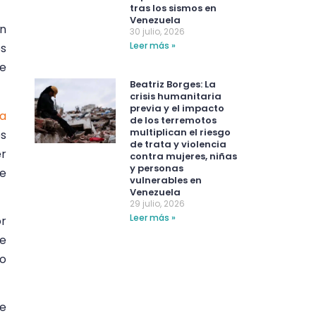
tras los sismos en
Venezuela
ón
30 julio, 2026
Leer más »
os
e
Beatriz Borges: La
crisis humanitaria
previa y el impacto
la
de los terremotos
multiplican el riesgo
os
de trata y violencia
er
contra mujeres, niñas
y personas
ue
vulnerables en
Venezuela
29 julio, 2026
Leer más »
or
de
mo
de