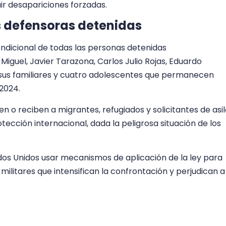
ir desapariciones forzadas.
s defensoras detenidas
condicional de todas las personas detenidas
Miguel, Javier Tarazona, Carlos Julio Rojas, Eduardo
 sus familiares y cuatro adolescentes que permanecen
 2024.
n o reciben a migrantes, refugiados y solicitantes de asi
ección internacional, dada la peligrosa situación de los
tados Unidos usar mecanismos de aplicación de la ley para
militares que intensifican la confrontación y perjudican a
 «hecho todos los esfuerzos posibles para restablecer
citud de visados y el diálogo con las autoridades, pero,