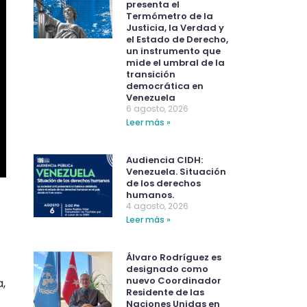
presenta el
Termómetro de la
Justicia, la Verdad y
el Estado de Derecho,
un instrumento que
mide el umbral de la
transición
democrática en
Venezuela
6 agosto, 2026
Leer más »
Audiencia CIDH:
Venezuela. Situación
de los derechos
humanos.
4 agosto, 2026
Leer más »
Álvaro Rodríguez es
designado como
nuevo Coordinador
,
Residente de las
Naciones Unidas en