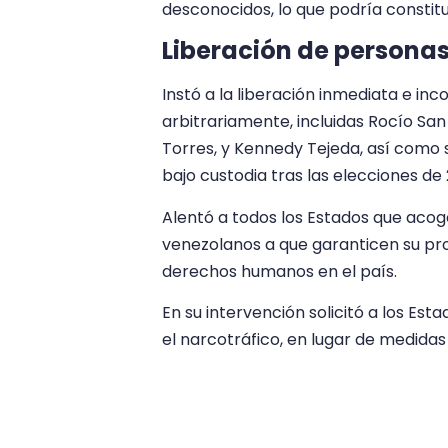
desconocidos, lo que podría constitu
Liberación de persona
Instó a la liberación inmediata e in
arbitrariamente, incluidas Rocío San 
Torres, y Kennedy Tejeda, así como
bajo custodia tras las elecciones de
Alentó a todos los Estados que acoge
venezolanos a que garanticen su prot
derechos humanos en el país.
En su intervención solicitó a los Es
el narcotráfico, en lugar de medidas 
la población común.
Finalmente reiteró que su oficina ha
nuestra presencia, incluyendo la soli