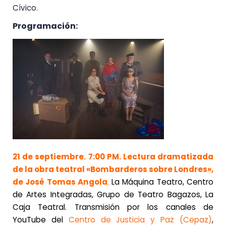
Cívico.
Programación:
21 de septiembre. 7:00 PM. Lectura dramatizada
de la obra teatral «Bombarderos sobre Londres»,
de José Tomas Angola
.
La Máquina Teatro, Centro
de Artes Integradas, Grupo de Teatro Bagazos, La
Caja Teatral. Transmisión por los canales de
YouTube del
Centro de Justicia y Paz (Cepaz)
,