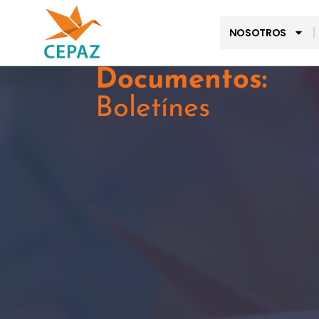
NOSOTROS
Documentos:
Boletínes