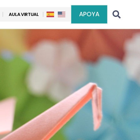
APOYA
AULA VIRTUAL