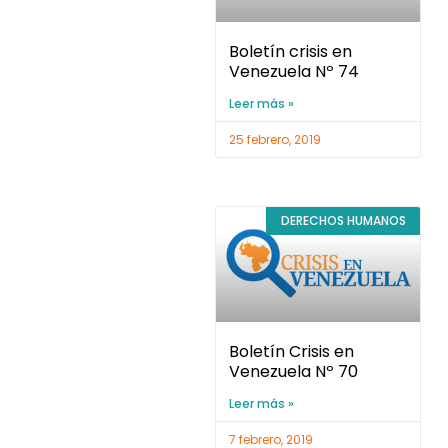
Boletín crisis en
Venezuela Nº 74
Leer más »
25 febrero, 2019
DERECHOS HUMANOS
Boletín Crisis en
Venezuela Nº 70
Leer más »
7 febrero, 2019