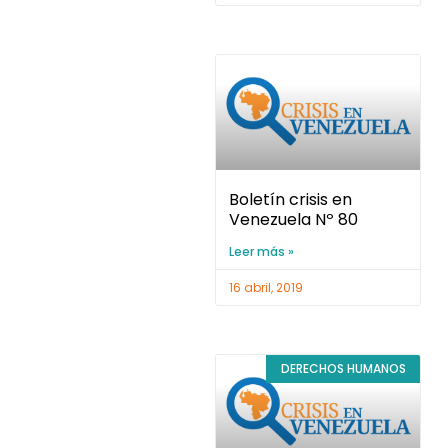
Boletín crisis en
Venezuela Nº 80
Leer más »
16 abril, 2019
DERECHOS HUMANOS