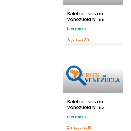
Boletín crisis en
Venezuela Nº 88
Leer más »
10 junio, 2019
Boletín crisis en
Venezuela Nº 82
Leer más »
21 mayo, 2019