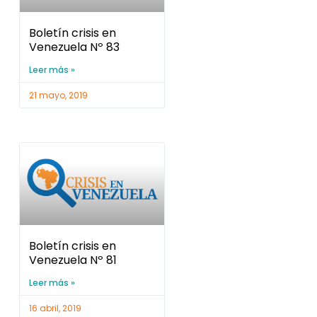
Boletín crisis en
Venezuela Nº 83
Leer más »
21 mayo, 2019
Boletín crisis en
Venezuela Nº 81
Leer más »
16 abril, 2019