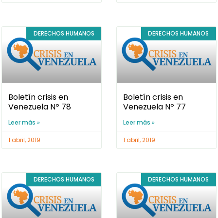
DERECHOS HUMANOS
DERECHOS HUMANOS
Boletín crisis en
Boletín crisis en
Venezuela Nº 78
Venezuela Nº 77
Leer más »
Leer más »
1 abril, 2019
1 abril, 2019
DERECHOS HUMANOS
DERECHOS HUMANOS