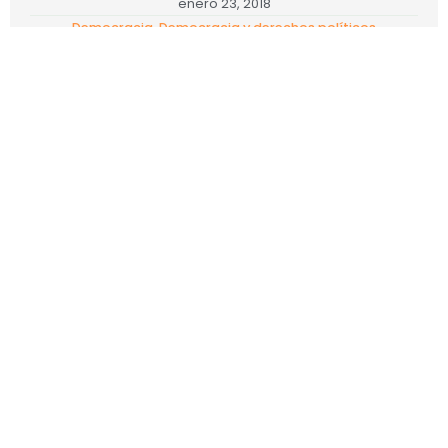
enero 23, 2018
Democracia
,
Democracia y derechos políticos
Leer más