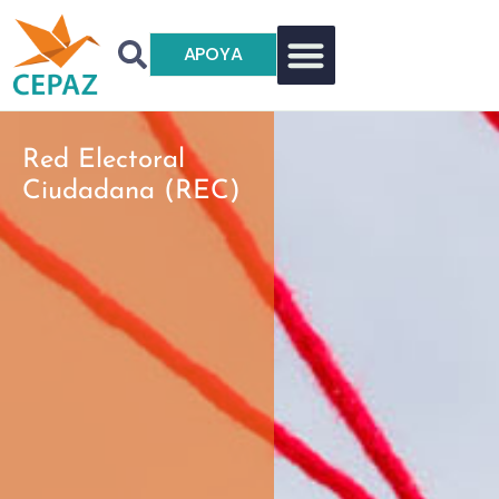
APOYA
Red Electoral
Ciudadana (REC)