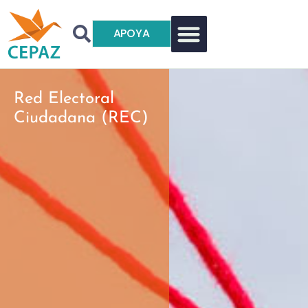
APOYA
Red Electoral
Ciudadana (REC)