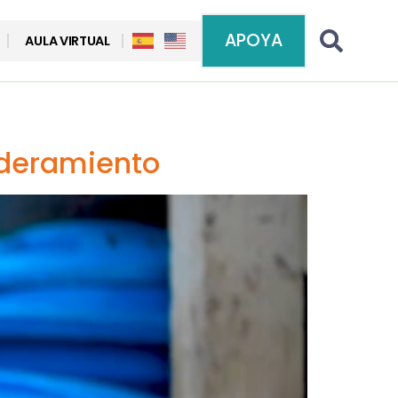
APOYA
AULA VIRTUAL
poderamiento