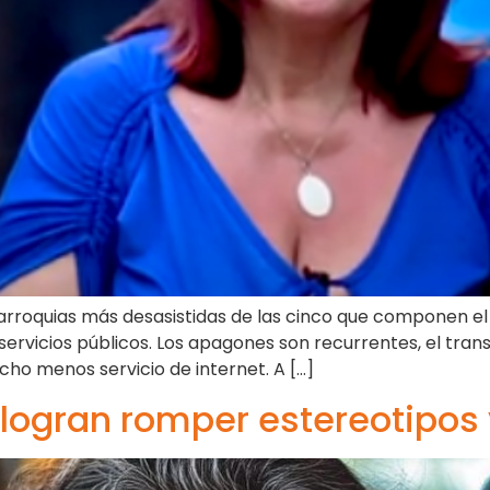
parroquias más desasistidas de las cinco que componen el
rvicios públicos. Los apagones son recurrentes, el trans
o menos servicio de internet. A […]
 logran romper estereotipos 