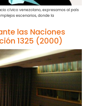
acio cívico venezolano, expresamos al país
mplejos escenarios, donde la
ante las Naciones
ución 1325 (2000)