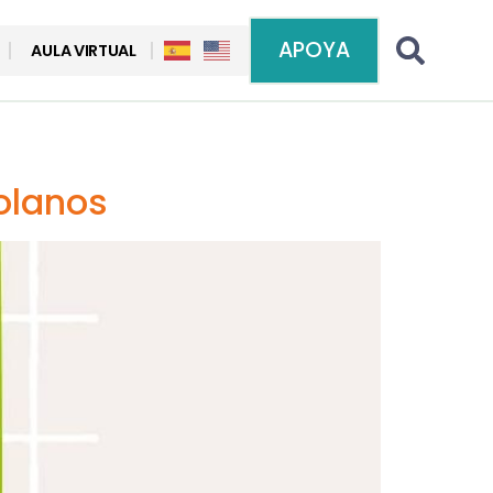
APOYA
AULA VIRTUAL
olanos