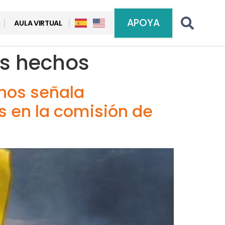
APOYA
AULA VIRTUAL
os hechos
chos señala
s en la comisión de