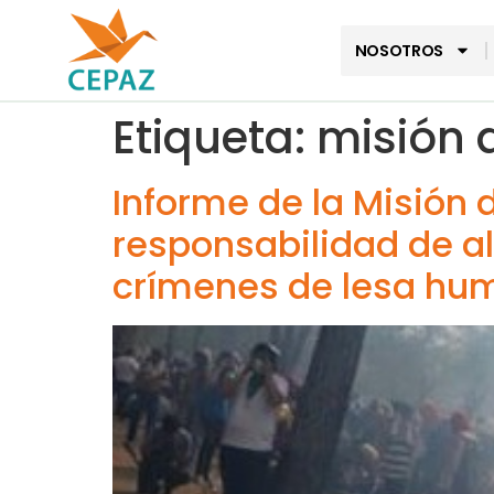
NOSOTROS
Etiqueta:
misión 
Informe de la Misión
responsabilidad de a
crímenes de lesa hu