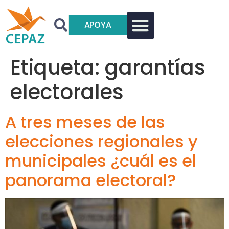
APOYA
Etiqueta:
garantías
electorales
A tres meses de las
elecciones regionales y
municipales ¿cuál es el
panorama electoral?