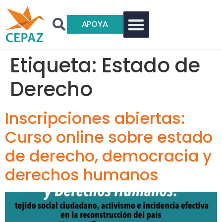
APOYA
Etiqueta:
Estado de
Derecho
Inscripciones abiertas:
Curso online sobre estado
de derecho, democracia y
derechos humanos