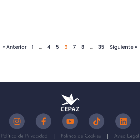
« Anterior
1
…
4
5
6
7
8
…
35
Siguiente »
Política de Privacidad
Política de Cookies
Aviso Legal