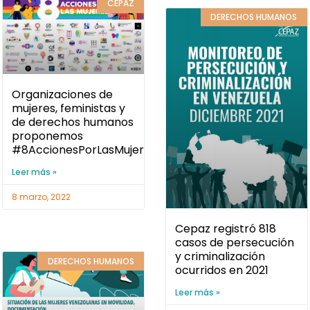
CEPAZ
DERECHOS HUMANOS
Organizaciones de
mujeres, feministas y
de derechos humanos
proponemos
#8AccionesPorLasMujeres
Leer más »
8 marzo, 2022
Cepaz registró 818
casos de persecución
y criminalización
DERECHOS HUMANOS
ocurridos en 2021
Leer más »