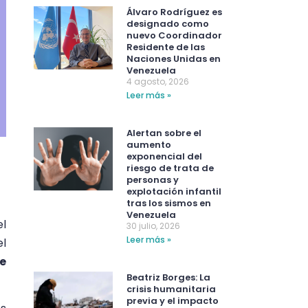
Álvaro Rodríguez es
designado como
nuevo Coordinador
Residente de las
Naciones Unidas en
Venezuela
4 agosto, 2026
Leer más »
Alertan sobre el
aumento
exponencial del
riesgo de trata de
personas y
explotación infantil
tras los sismos en
Venezuela
el
30 julio, 2026
Leer más »
el
de
Beatriz Borges: La
crisis humanitaria
previa y el impacto