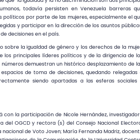
de que
la
igualdad y la no discriminación son dos principi
umanos, todavía persisten en Venezuela barreras qu
hos políticos por parte de las mujeres, especialmente el q
legidas y
participar en la dirección de los asuntos público
de decisiones en el país.
vo sobre la igualdad de género y los derechos de la muje
los principales líderes políticos y
de la dirigencia de l
os números demuestran
un histórico desplazamiento de l
 espacios de toma de decisiones
, quedando relegadas
irectamente siendo apartadas a las esferas sociales
 con la participación de Nicole Hernández, investigado
ra del OGCD y rectora (s) del Consejo Nacional Elector
 nacional de Voto Joven; María Fernanda Madriz, docen
vestigaciones de la Comunicación de la Universidad Centr