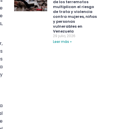
os
de los terremotos
multiplican el riesgo
e
de trata y violencia
ue
contra mujeres, niñas
y personas
s,
vulnerables en
Venezuela
29 julio, 2026
Leer más »
r,
os
as
 a
 y
ra
al
te
al