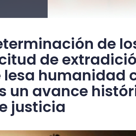
eterminación de lo
citud de extradici
e lesa humanidad 
s un avance históri
 justicia