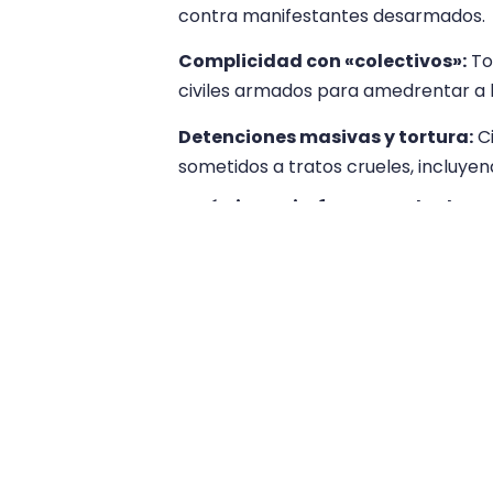
contra manifestantes desarmados.
Complicidad con «colectivos»:
To
civiles armados para amedrentar a l
Detenciones masivas y tortura:
Ci
sometidos a tratos crueles, incluyen
Próximo informe de la 
Siguiendo lo establecido en el mand
prorrogado por el Consejo de Derec
este mecanismo continuará recopila
país y presentará su próximo infor