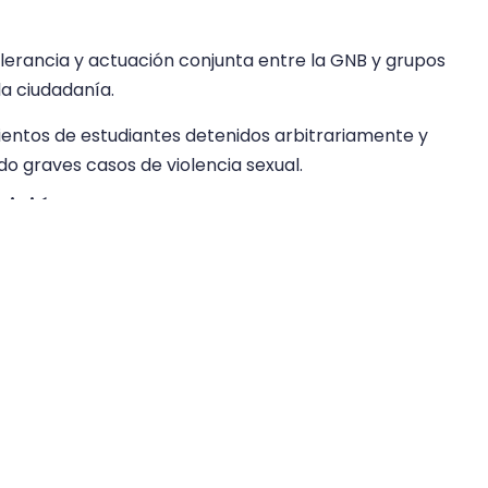
lerancia y actuación conjunta entre la GNB y grupos
a ciudadanía.
entos de estudiantes detenidos arbitrariamente y
do graves casos de violencia sexual.
Misión
ato de la Misión de Determinación de los Hechos,
hos Humanos de la ONU mediante la resolución 57/36,
ndo pruebas sobre la crisis de derechos humanos en el
me detallado en septiembre de 2026.