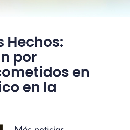
s Hechos:
ón por
cometidos en
co en la
Más noticias