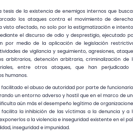
a tesis de la existencia de enemigos internos que busc
marcado los ataques contra el movimiento de derech
 visto afectado, no solo por la estigmatización e intent
diante el discurso de odio y desprestigio, ejecutado p
n por medio de la aplicación de legislación restrictiv
tividades de vigilancia y seguimiento, agresiones, ataqu
s arbitrarios, detención arbitraria, criminalización de 
iales, entre otros ataques, que han perjudicado 
hos humanos.
a facilitado el abuso de autoridad por parte de funcionari
erando un entorno adverso y hostil que en el marco de u
ficulta aún más el desempeño legítimo de organizacion
 facilita la inhibición de las víctimas a la denuncia y a 
ponerlos a la violencia e inseguridad existente en el pa
lidad, inseguridad e impunidad.