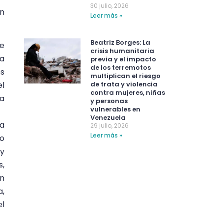
30 julio, 2026
n
Leer más »
Beatriz Borges: La
ue
crisis humanitaria
a
previa y el impacto
de los terremotos
os
multiplican el riesgo
de trata y violencia
el
contra mujeres, niñas
ea
y personas
vulnerables en
Venezuela
ca
29 julio, 2026
Leer más »
io
 y
s,
an
a,
el