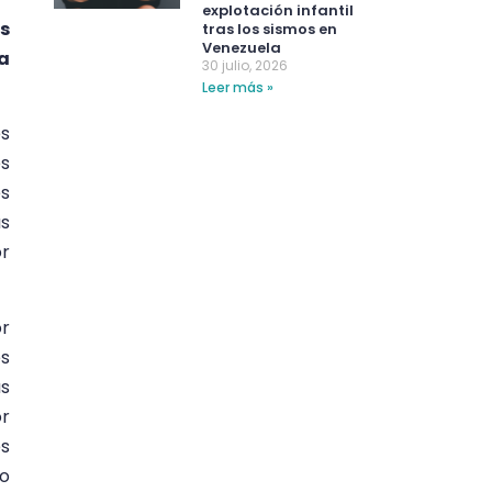
explotación infantil
s
tras los sismos en
Venezuela
a
30 julio, 2026
Leer más »
es
es
es
as
or
or
es
as
or
és
go