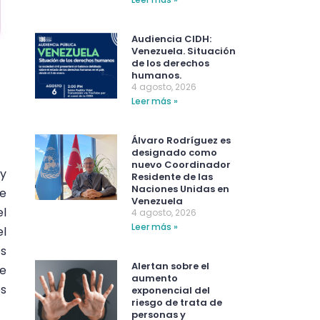
Audiencia CIDH:
Venezuela. Situación
de los derechos
humanos.
4 agosto, 2026
Leer más »
Álvaro Rodríguez es
designado como
nuevo Coordinador
 y
Residente de las
Naciones Unidas en
se
Venezuela
el
4 agosto, 2026
Leer más »
el
os
Alertan sobre el
ue
aumento
os
exponencial del
riesgo de trata de
personas y