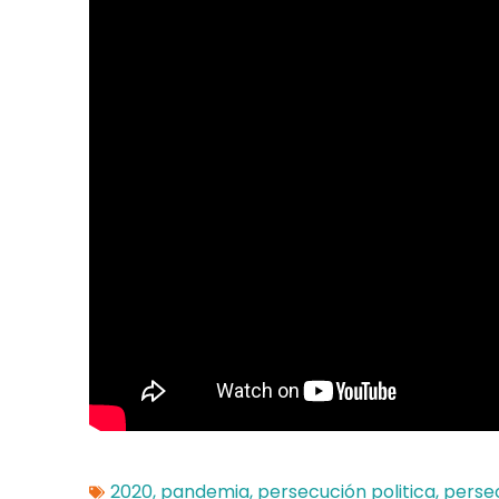
2020
,
pandemia
,
persecución politica
,
persec