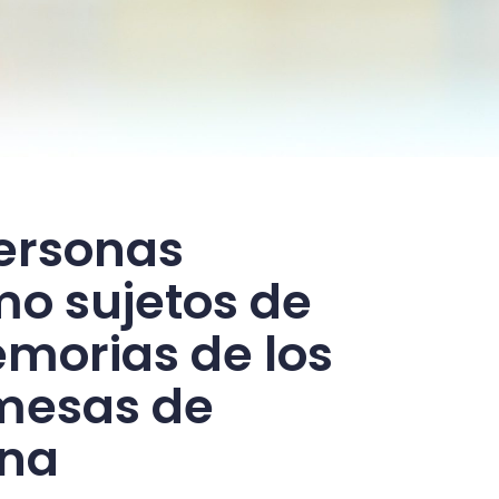
personas
o sujetos de
emorias de los
 mesas de
ana