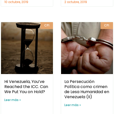
10 octubre, 2019
2 octubre, 2019
CPI
CPI
Hi Venezuela, You’ve
La Persecución
Reached the ICC. Can
Política como crimen
We Put You on Hold?
de Lesa Humanidad en
Venezuela (II)
Leer más »
Leer más »