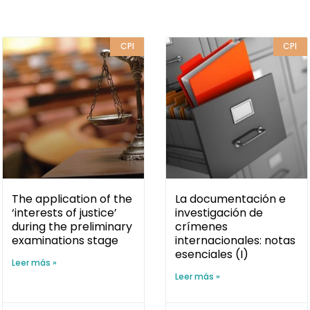
CPI
CPI
The application of the
La documentación e
‘interests of justice’
investigación de
during the preliminary
crímenes
examinations stage
internacionales: notas
esenciales (I)
Leer más »
Leer más »