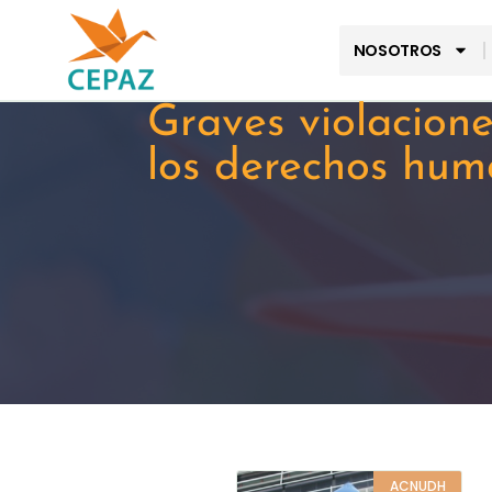
NOSOTROS
Graves violacione
los derechos hum
ACNUDH