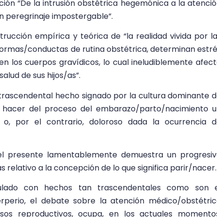
ación “De la intrusión obstétrica hegemónica a la atenci
n peregrinaje impostergable”.
ucción empírica y teórica de “la realidad vivida por l
normas/conductas de rutina obstétrica, determinan estr
n los cuerpos gravídicos, lo cual ineludiblemente afec
salud de sus hijos/as”.
un trascendental hecho signado por la cultura dominante 
e hacer del proceso del embarazo/parto/nacimiento 
 o, por el contrario, doloroso dada la ocurrencia 
n el presente lamentablemente demuestra un progresi
relativo a la concepción de lo que significa parir/nacer.
culado con hechos tan trascendentales como son e
perio, el debate sobre la atención médico/obstétri
cesos reproductivos, ocupa, en los actuales momento