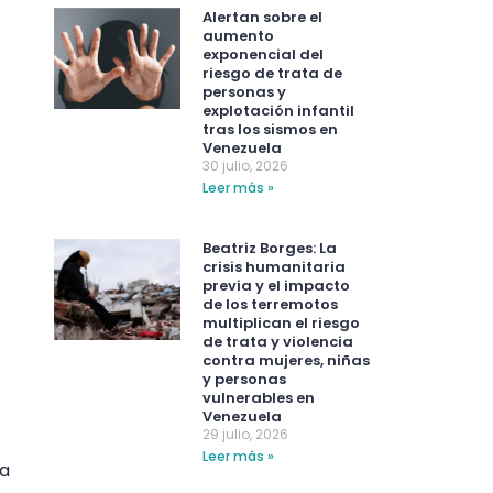
Alertan sobre el
aumento
exponencial del
riesgo de trata de
personas y
explotación infantil
tras los sismos en
Venezuela
30 julio, 2026
Leer más »
Beatriz Borges: La
crisis humanitaria
previa y el impacto
de los terremotos
multiplican el riesgo
de trata y violencia
contra mujeres, niñas
y personas
vulnerables en
Venezuela
29 julio, 2026
Leer más »
la