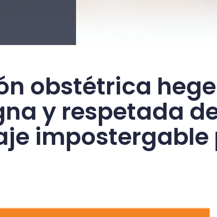
ión obstétrica heg
gna y respetada de
aje impostergable 