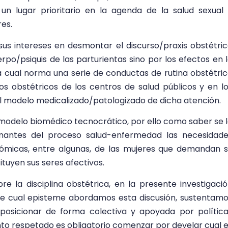
un lugar prioritario en la agenda de la salud sexual
es.
us intereses en desmontar el discurso/praxis obstétri
cuerpo/psiquis de las parturientas sino por los efectos en 
la cual norma una serie de conductas de rutina obstétri
ios obstétricos de los centros de salud públicos y en l
l modelo medicalizado/patologizado de dicha atención.
l modelo biomédico tecnocrático, por ello como saber se 
inantes del proceso salud-enfermedad las necesidad
nómicas, entre algunas, de las mujeres que demandan 
tuyen sus seres afectivos.
re la disciplina obstétrica, en la presente investigaci
e cual episteme abordamos esta discusión, sustentam
posicionar de forma colectiva y apoyada por polític
to respetado es obligatorio comenzar por develar cual 