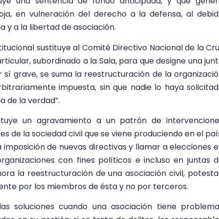
ituye una sentencia de fondo anticipada, y que gene
oja, en vulneración del derecho a la defensa, al debi
 y a la libertad de asociación.
titucional sustituye al Comité Directivo Nacional de la Cr
rticular, subordinado a la Sala, para que designe una jun
r sí grave, se suma la reestructuración de la organizaci
arbitrariamente impuesta, sin que nadie lo haya solicita
 de la verdad”.
tituye un agravamiento a un patrón de intervencion
nes de la sociedad civil que se viene produciendo en el paí
a imposición de nuevas directivas y llamar a elecciones 
 organizaciones con fines políticos e incluso en juntas 
ora la reestructuración de una asociación civil, potest
ente por los miembros de ésta y no por terceros.
 las soluciones cuando una asociación tiene problem