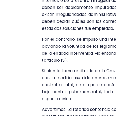
internos o se presentan irregularida
deben ser debidamente imputados
existir irregularidades administrat
deben decidir cuáles son los correc
estas dos soluciones fue empleada.
Por el contrario, se impuso una int
obviando la voluntad de los legíti
de la entidad intervenida, violentan
(artículo 15).
Si bien la toma arbitraria de la Cru
con la medida asumida en Venezuel
control estatal, en el que se conf
bajo control gubernamental, todo 
espacio cívico.
Advertimos: La referida sentencia c