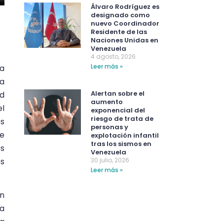
Álvaro Rodríguez es
designado como
nuevo Coordinador
Residente de las
Naciones Unidas en
Venezuela
4 agosto, 2026
Leer más »
la
la
Alertan sobre el
ad
aumento
el
exponencial del
riesgo de trata de
os
personas y
de
explotación infantil
tras los sismos en
os
Venezuela
es
30 julio, 2026
Leer más »
un
da