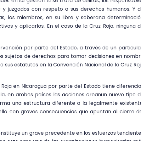
des en su gestión: si se trata de delitos, los responsabl
 y juzgados con respeto a sus derechos humanos. Y 
ivas, los miembros, en su libre y soberana determinaci
tivos y aplicarlos. En el caso de la Cruz Roja, ninguna 
ervención por parte del Estado, a través de un particula
mos sujetos de derechos para tomar decisiones en nomb
do sus estatutos en la Convención Nacional de la Cruz Ro
z Roja en Nicaragua por parte del Estado tiene diferenci
a, en ambos países las acciones creanun nuevo tipo 
orma una estructura diferente a la legalmente existent
ello con graves consecuencias que apuntan al cierre d
onstituye un grave precedente en los esfuerzos tendient