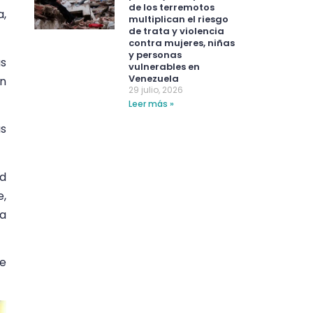
de los terremotos
a,
multiplican el riesgo
de trata y violencia
contra mujeres, niñas
y personas
as
vulnerables en
Venezuela
en
29 julio, 2026
Leer más »
as
ad
e,
ra
de