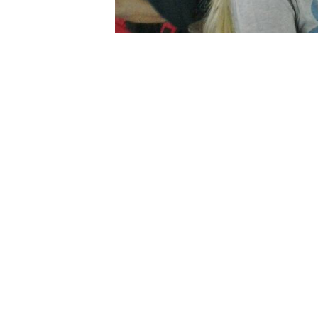
empoderamiento ciudadano
empoderam
,