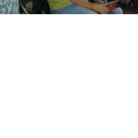
iento de mujeres de base
La Dolorita
La Lira
Ser Mujer en Venezu
,
,
,