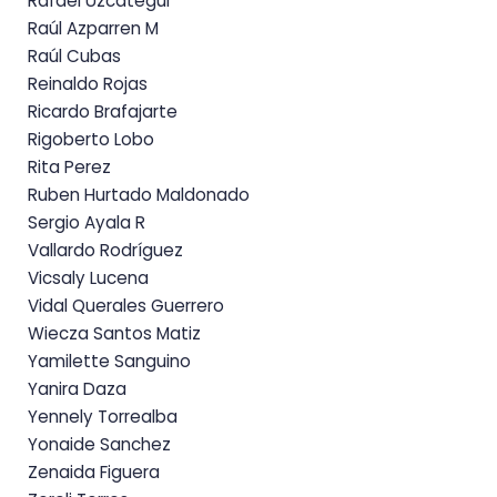
Rafael Uzcategui
Raúl Azparren M
Raúl Cubas
Reinaldo Rojas
Ricardo Brafajarte
Rigoberto Lobo
Rita Perez
Ruben Hurtado Maldonado
Sergio Ayala R
Vallardo Rodríguez
Vicsaly Lucena
Vidal Querales Guerrero
Wiecza Santos Matiz
Yamilette Sanguino
Yanira Daza
Yennely Torrealba
Yonaide Sanchez
Zenaida Figuera