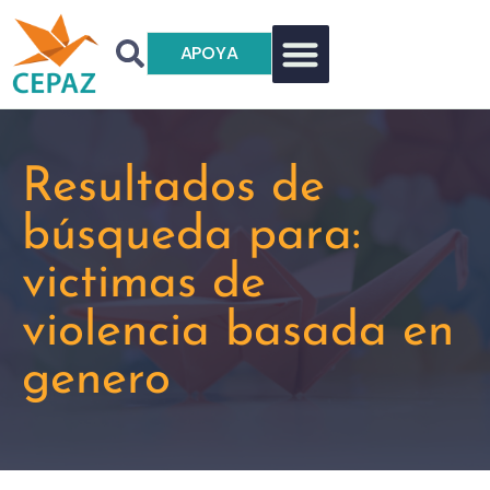
APOYA
Resultados de
búsqueda para:
victimas de
violencia basada en
genero