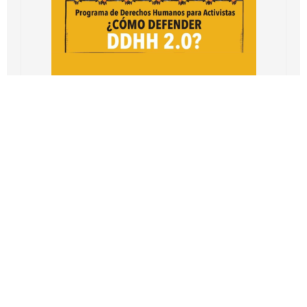
Cepaz y Redac invitan a la Formación Virtual
Básica de Derechos Humanos en Venezuela
mayo 30, 2019
Derechos Humanos
Leer más