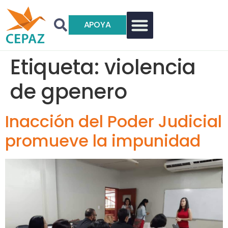
APOYA
Etiqueta:
violencia
de gpenero
Inacción del Poder Judicial
promueve la impunidad