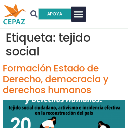
APOYA
Etiqueta:
tejido
social
Formación Estado de
Derecho, democracia y
derechos humanos