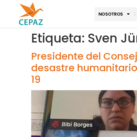
NOSOTROS
Etiqueta:
Sven Jü
Presidente del Conse
desastre humanitari
19