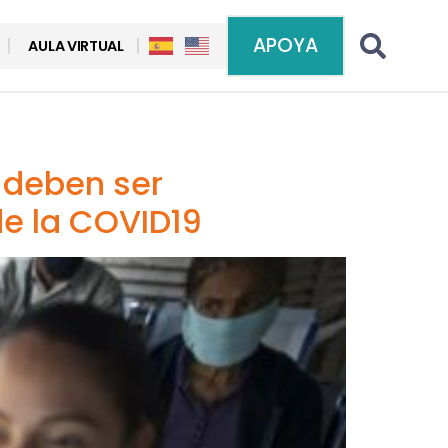
APOYA
AULA VIRTUAL
a deben ser
de la COVID19