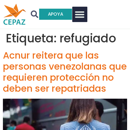
APOYA
Etiqueta:
refugiado
Acnur reitera que las
personas venezolanas que
requieren protección no
deben ser repatriadas