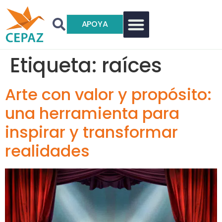
APOYA
Etiqueta:
raíces
Arte con valor y propósito:
una herramienta para
inspirar y transformar
realidades