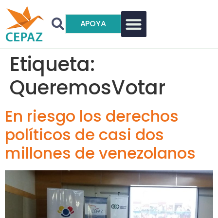
APOYA
Etiqueta:
QueremosVotar
En riesgo los derechos
políticos de casi dos
millones de venezolanos