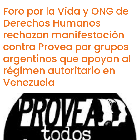
Foro por la Vida y ONG de
Derechos Humanos
rechazan manifestación
contra Provea por grupos
argentinos que apoyan al
régimen autoritario en
Venezuela