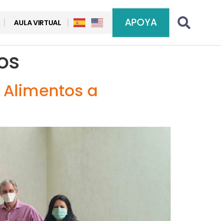
APOYA
AULA VIRTUAL
os
 Alimentos a