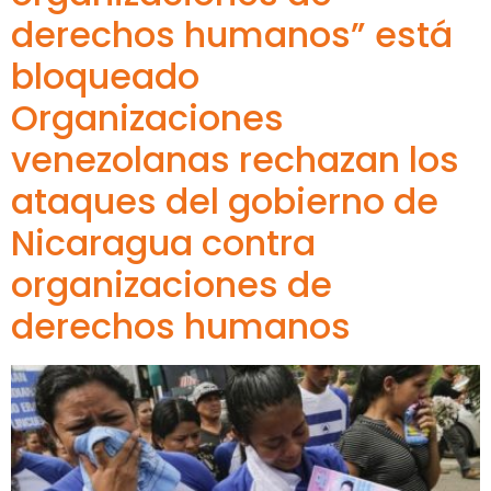
derechos humanos” está
bloqueado
Organizaciones
venezolanas rechazan los
ataques del gobierno de
Nicaragua contra
organizaciones de
derechos humanos