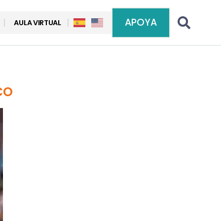
APOYA
AULA VIRTUAL
co