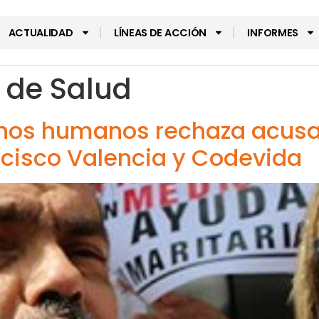
ACTUALIDAD
LÍNEAS DE ACCIÓN
INFORMES
o de Salud
hos humanos rechaza acusac
ncisco Valencia y Codevida