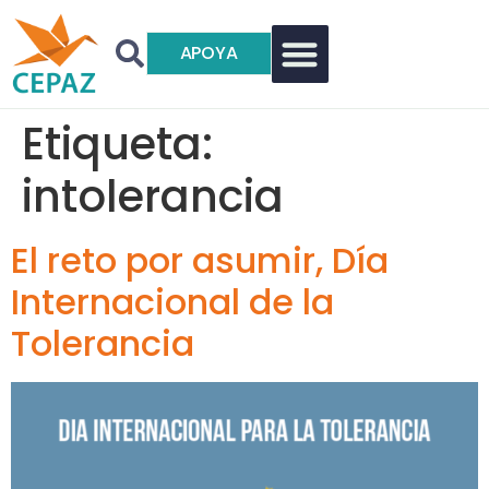
APOYA
Etiqueta:
intolerancia
El reto por asumir, Día
Internacional de la
Tolerancia