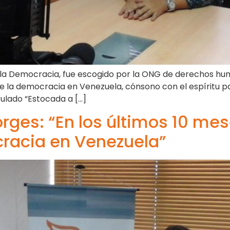
e la Democracia, fue escogido por la ONG de derechos hu
e la democracia en Venezuela, cónsono con el espíritu pa
tulado “Estocada a […]
orges: “En los últimos 10 me
racia en Venezuela”